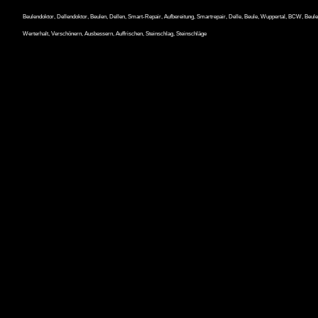
Beulendoktor, Dellendoktor, Beulen, Dellen, Smart-Repair, Aufbereitung, Smartrepair, Delle, Beule, Wuppertal, BCW, Beulen
Werterhalt, Verschönern, Ausbessern, Auffrischen, Steinschlag, Steinschläge