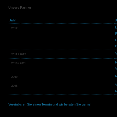
Unsere Partner
Nachfolgend einige unserer Partner im Bereich: "Hagelsaison"
Jahr
U
L
2012
F
D
B
V
2011 / 2012
R
2010 / 2011
V
M
2009
V
2008
M
Vereinbaren Sie einen Termin und wir beraten Sie gerne!