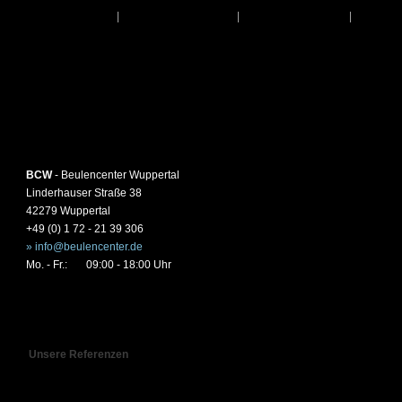
Startseite
|
Leistungen
|
Über Uns
|
Kon
BCW
- Beulencenter Wuppertal
Linderhauser Straße 38
42279 Wuppertal
+49 (0) 1 72 - 21 39 306
» info@beulencenter.de
Mo. - Fr.:
09:00 - 18:00 Uhr
Unsere Referenzen
In Kürze erscheinen hier Galerien mit Beispielbildern zu unseren Leistungen