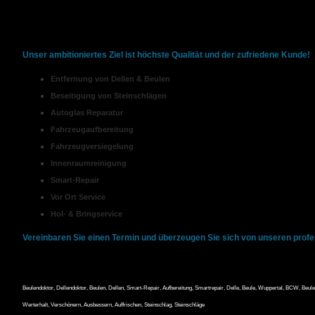
Um unseren Kunden alles so angenehm wie möglich zu machen, bieten wir ein
Damit sparen Sie unbequeme Wege und unnötige Zeiten ein, die Sie dann in
Unser ambitioniertes Ziel ist höchste Qualität und der zufriedene Kunde!
Entfernung von Dellen & Beulen
Beseitigung von Steinschlägen
Autoglas Reparatur
Fahrzeugaufbereitung
Fahrzeugversiegelung
Innenraumreinigung
Smart-Repair
Vor Ort Service
Hol- & Bringservice
Vereinbaren Sie einen Termin und überzeugen Sie sich von unseren profes
Beulendoktor, Dellendoktor, Beulen, Dellen, Smart-Repair, Aufbereitung, Smartrepair, Delle, Beule, Wuppertal, BCW, Beulen
Werterhalt, Verschönern, Ausbessern, Auffrischen, Steinschlag, Steinschläge