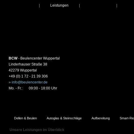
Startseite
|
Leistungen
|
Über Uns
|
Kon
BCW
- Beulencenter Wuppertal
Linderhauser Straße 38
42279 Wuppertal
+49 (0) 1 72 - 21 39 306
» info@beulencenter.de
Mo. - Fr.:
09:00 - 18:00 Uhr
Dellen & Beulen
Autoglas & Steinschläge
Aufbereitung
Smart-Re
Unsere Leistungen im Überblick