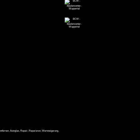
ulen beseitigt werden können.
t werden.
entfernen, Autoglas, Repair, Reparieren, Wertsteigerung,