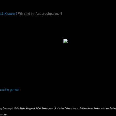
nnenraumreinigung wünschen.
n & Kratzer?
Wir sind Ihr Ansprechpartner!
 von Hagelschäden und Parkschäden, die mit den Methoden des Lackierfreien Ausbe
tehen unser Handwerk!
t, das alle Arbeiten sorgfältig ausführt und qualitativ auf höchsten Nievau erledig
h qualifiziertem Fachpersonal.
en Sie gerne!
ng, Smartrepair, Delle, Beule, Wuppertal, BCW, Beulencenter, Ausbeulen, Dellen entfernen, Delle entfernen, Beulen entfernen, Beule 
nschläge