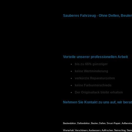
Verfügung, wenn Sie eine Aussen- bzw. I
Sauberes Fahrzeug - Ohne Dellen, Beule
Wir beseitigen professionell alle Formen
Darauf sind wir spezialisiert und wir vers
Das Beulencenter-Wuppertal ist dafür bekann
Wir überlassen Ihr Fahrzeuge ausschließlic
Vorteile unserer professionellen Arbeit
bis zu 65% günstiger
keine Wertminderung
verkürzte Reparaturzeiten
keine Farbunterschiede
Der Originallack bleibt erhalten
Nehmen Sie Kontakt zu uns auf, wir berat
Beulendoktor, Dellendoktor, Beulen, Dellen, Smart-Repair, Aufbereitu
Werterhalt, Verschönern, Ausbessern, Auffrischen, Steinschlag, Stei