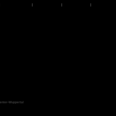
|
Über Uns
|
Kontakt
|
Anfahrt
|
Referenze
enter-Wuppertal
ch an Ihrem Fahrzeug Dellen, Beulen, Lackkratzer oder Lackbeschädigungen befind