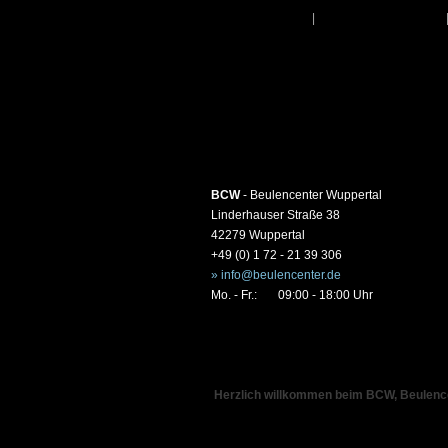
Startseite
|
Leistungen
BCW
- Beulencenter Wuppertal
Linderhauser Straße 38
42279 Wuppertal
+49 (0) 1 72 - 21 39 306
» info@beulencenter.de
Mo. - Fr.:
09:00 - 18:00 Uhr
Herzlich willkommen beim BCW, Beulenc
Wir sind Ihr kompetenter Partner, wenn si